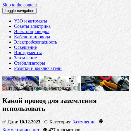
Skip to the content
Toggle navigation
УЗО и автоматы
Советы электрика
Электропроводка
Кабели и провода
Электробезопасность
Освещение
Инструменты
Заземление
Стабилизаторы
Розетки и выключатели
Советы электрика
Сайт для начинающих электриков
Какой провод для заземления
использовать
✅ Дата:
10.12.2023
| 📒 Категория:
Заземление
| 🕵
Комментариев нет
| 👁
477
просмотров