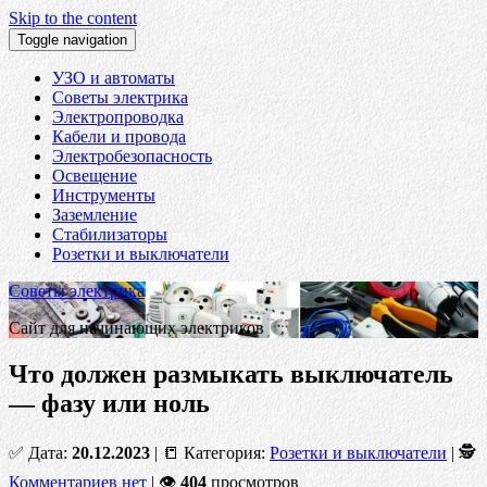
Skip to the content
Toggle navigation
УЗО и автоматы
Советы электрика
Электропроводка
Кабели и провода
Электробезопасность
Освещение
Инструменты
Заземление
Стабилизаторы
Розетки и выключатели
Советы электрика
Сайт для начинающих электриков
Что должен размыкать выключатель
— фазу или ноль
✅ Дата:
20.12.2023
| 📒 Категория:
Розетки и выключатели
| 🕵
Комментариев нет
| 👁
404
просмотров