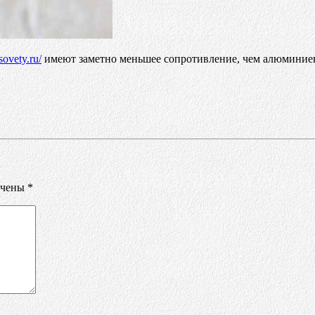
ksovety.ru/
имеют заметно меньшее сопротивление, чем алюминиев
ечены
*