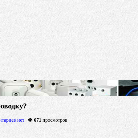
оводку?
тариев нет
| 👁
671
просмотров