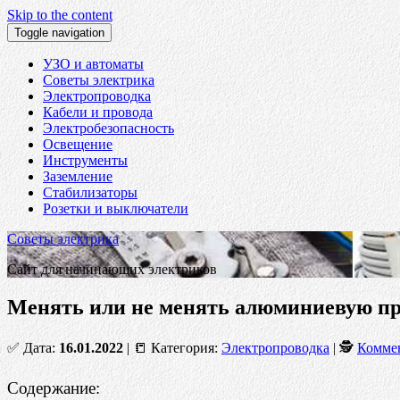
Skip to the content
Toggle navigation
УЗО и автоматы
Советы электрика
Электропроводка
Кабели и провода
Электробезопасность
Освещение
Инструменты
Заземление
Стабилизаторы
Розетки и выключатели
Советы электрика
Сайт для начинающих электриков
Менять или не менять алюминиевую пр
✅ Дата:
16.01.2022
| 📒 Категория:
Электропроводка
| 🕵
Коммен
Содержание: