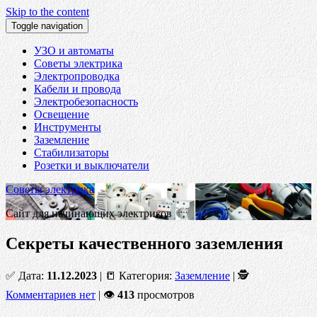
Skip to the content
Toggle navigation
УЗО и автоматы
Советы электрика
Электропроводка
Кабели и провода
Электробезопасность
Освещение
Инструменты
Заземление
Стабилизаторы
Розетки и выключатели
Советы электрика
Сайт для начинающих электриков
Секреты качественного заземления
✅ Дата:
11.12.2023
| 📒 Категория:
Заземление
| 🕵
Комментариев нет
| 👁
413
просмотров