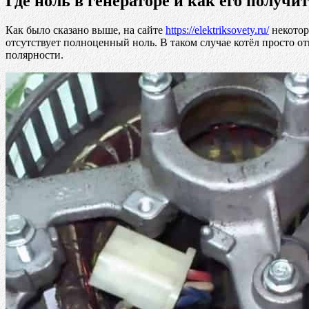
Где ноль в генераторе и как его получи
Как было сказано выше, на сайте
https://elektriksovety.ru/
некотор
отсутствует полноценный ноль. В таком случае котёл просто от
полярности.