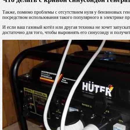
Также, помимо проблемы с отсутствием нуля у бензиновых гене
посредством использования такого популярного в электрике пр
И если ваш газовый котёл или другая техника не хочет запуска
достаточно для того, чтобы выровнять его синусоиду и получи