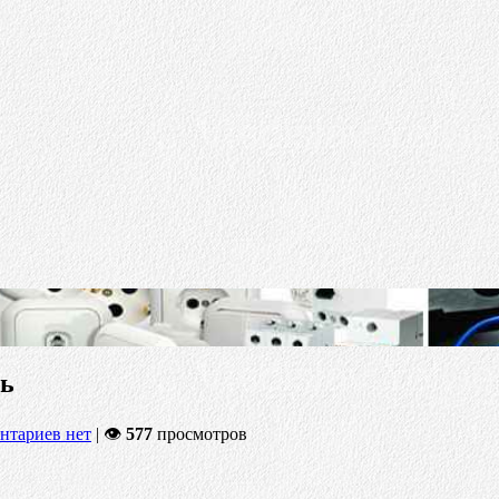
ть
нтариев нет
| 👁
577
просмотров