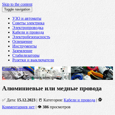
Skip to the content
Toggle navigation
УЗО и автоматы
Советы электрика
Электропроводка
Кабели и провода
Электробезопасность
Освещение
Инструменты
Заземление
Стабилизаторы
Розетки и выключатели
Советы электрика
Сайт для начинающих электриков
Алюминиевые или медные провода
✅ Дата:
15.12.2023
| 📒 Категория:
Кабели и провода
| 🕵
Комментариев нет
| 👁
386
просмотров