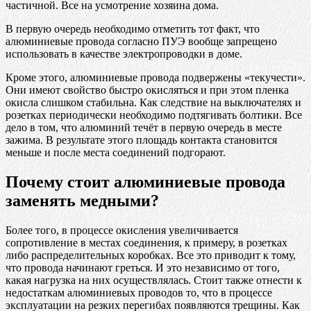
частичной. Все на усмотрение хозяина дома.
В первую очередь необходимо отметить тот факт, что
алюминиевые провода согласно ПУЭ вообще запрещено
использовать в качестве электропроводки в доме.
Кроме этого, алюминиевые провода подвержены «текучести».
Они имеют свойство быстро окисляться и при этом пленка
окисла слишком стабильна. Как следствие на выключателях и
розетках периодически необходимо подтягивать болтики. Все
дело в том, что алюминий течёт в первую очередь в месте
зажима. В результате этого площадь контакта становится
меньше и после места соединений подгорают.
Почему стоит алюминиевые провода
заменять медными?
Более того, в процессе окисления увеличивается
сопротивление в местах соединения, к примеру, в розетках
либо распределительных коробках. Все это приводит к тому,
что провода начинают греться. И это независимо от того,
какая нагрузка на них осуществлялась. Стоит также отнести к
недостаткам алюминиевых проводов то, что в процессе
эксплуатации на резких перегибах появляются трещины. Как