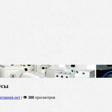
усы
нтариев нет
| 👁
388
просмотров