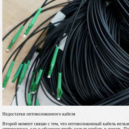
Недостатки оптоволоконного кабеля
Второй момент связан с тем, что оптоволоконный кабель нельзя
оптоволокно, как и обычную трубу, нельзя сгибать и ломать. П