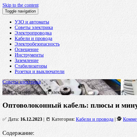
Skip to the content
Toggle navigation
УЗО и автоматы
Советы электрика
Электропроводка
Кабели и провода
Электробезопасность
Освещение
Инструменты
Заземление
Стабилизаторы
Розетки и выключатели
Советы электрика
Сайт для начинающих электриков
Оптоволоконный кабель: плюсы и мин
✅ Дата:
16.12.2023
| 📒 Категория:
Кабели и провода
| 🕵
Комме
Содержание: