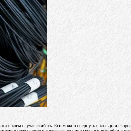
 ни в коем случае сгибать. Его можно свернуть в кольцо и скоро
омните в начале статьи я рассказывал про маленькие трубки в опт