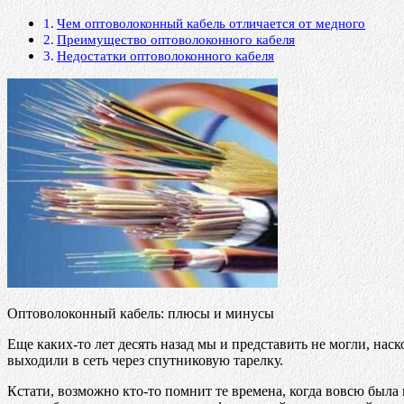
Чем оптоволоконный кабель отличается от медного
Преимущество оптоволоконного кабеля
Недостатки оптоволоконного кабеля
Оптоволоконный кабель: плюсы и минусы
Еще каких-то лет десять назад мы и представить не могли, нас
выходили в сеть через спутниковую тарелку.
Кстати, возможно кто-то помнит те времена, когда вовсю была 